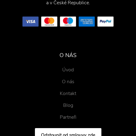
a v České Republice.
O NÁS
Úvod
O nás
Kontakt
Blog
Partneři
Odstoupit od smlouvy zde