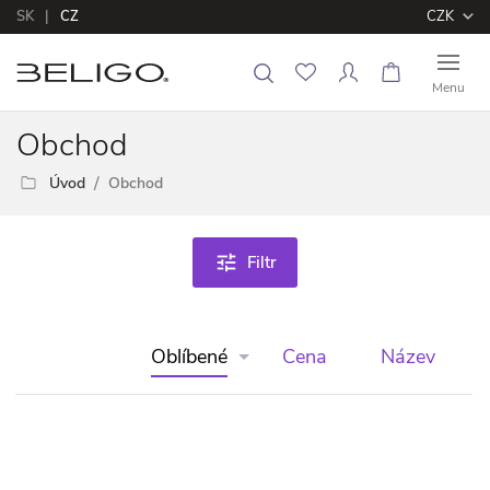
SK
CZ
CZK
Menu
Obchod
Úvod
Obchod
tune
Filtr
Oblíbené
Cena
Název