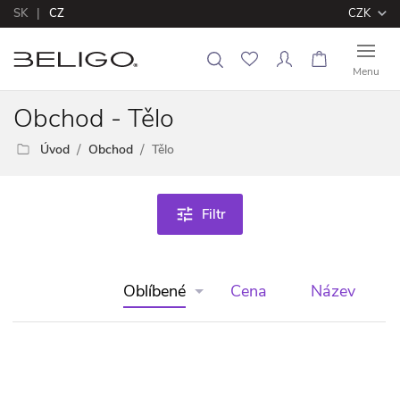
SK
CZ
CZK
Menu
Obchod - Tělo
Úvod
Obchod
Tělo
tune
Filtr
Oblíbené
Cena
Název