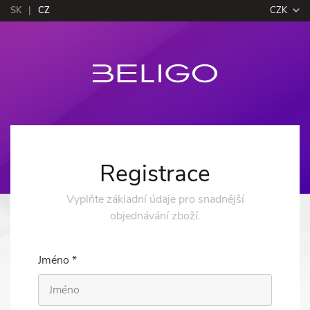
SK
CZ
CZK
R
egistrace
Vyplňte základní údaje pro snadnější
objednávání zboží.
Jméno *